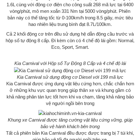
1.6L cùng với động cơ điện cho công suất 268 mã lực tại 6400
vòng/phút, mô men xoắn 331 Nm tại 5000 vòng/phút. Phiên
bản này có thể tăng tốc từ 0-100km/h trong 8.5 giây, mức tiêu
hao nhiên liệu trung bình đạt 8.7L/100km.
Cả 2 khối động cơ trên đều sử dụng hệ dẫn động cầu trước và
hộp số tự động 8 cấp. Đi kèm còn có 4 chế độ lái gồm: Normal,
Eco, Sport, Smart.
Kia Carnival với Hộp số Tự Động 8 Cấp và 4 chế độ lái
Kia Carnival sử dụng động cơ Diesel với 199 mã lực
Kia Carnival được ứng dụng vật liệu cứng hơn, chắc chắn hơn
ở những khu vực quan trọng giúp thân xe và khung gầm có
khả năng phân tán lực tốt hơn khi va chạm, tăng khả năng bảo
vệ người ngồi bên trong
Khung xe Carnival được tăng cường vật liệu cứng vững, giúp
bảo vệ hành khách bên trong
Tất cả phiên bản Kia Carnival đều được được trang bị 7 túi khí,
giúp bảo vệ tối đa người ngồi trên xe.