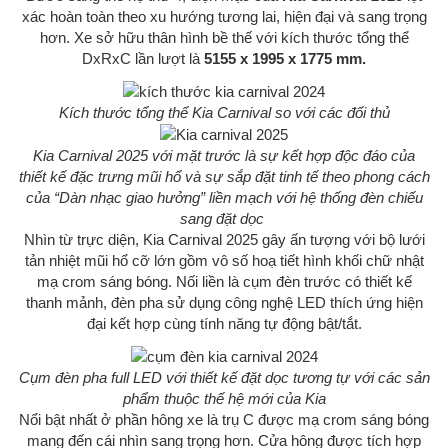
xác hoàn toàn theo xu hướng tương lai, hiện đại và sang trọng
hơn. Xe sở hữu thân hình bề thế với kích thước tổng thể
DxRxC lần lượt là
5155 x 1995 x 1775 mm.
Kích thước tổng thể Kia Carnival so với các đối thủ
Kia Carnival 2025 với mặt trước là sự kết hợp độc đáo của
thiết kế đặc trưng mũi hổ và sự sắp đặt tinh tế theo phong cách
của “Dàn nhạc giao hưởng” liền mạch với hệ thống đèn chiếu
sang đặt dọc
Nhìn từ trực diện, Kia Carnival 2025 gây ấn tượng với bộ lưới
tản nhiệt mũi hổ cỡ lớn gồm vô số hoạ tiết hình khối chữ nhật
mạ crom sáng bóng. Nối liền là cụm đèn trước có thiết kế
thanh mảnh, đèn pha sử dụng công nghệ LED thích ứng hiện
đại kết hợp cùng tính năng tự động bật/tắt.
Cụm đèn pha full LED với thiết kế đặt dọc tương tự với các sản
phẩm thuộc thế hệ mới của Kia
Nổi bật nhất ở phần hông xe là trụ C được mạ crom sáng bóng
mang đến cái nhìn sang trọng hơn. Cửa hông được tích hợp