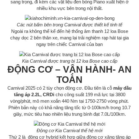
sang trọng, đi kèm các vật liệu đen bóng Piano xuất hiện ở
nhiều khu vực bên trong nội thất.
Các nút bấm bên trong Carnival được thiết kế tinh tế
Ngoài ra không thể kể đến hệ thống âm thanh 12 loa Bose
chạy dọc 2 bên thân xe, mang lại trải nghiệm rạp hát tại gia
ngay trên chiếc Carnival của bạn
Kia Carnival được trang bị 12 loa Bose cao cấp
ĐỘNG CƠ – VẬN HÀNH- AN
TOÀN
Carnival 2025 có 2 tùy chọn động cơ. Đầu tiên là cỗ
máy dầu
tăng áp 2.2L, CRDi
cho công suất 199 mã lực tại 3800
vòng/phút, mô men xoắn 440 Nm tại 1750-2750 vòng phút.
Phiên bản này có khả năng tăng tốc từ 0-100km/h trong 10.7
giây, mức tiêu hao nhiên liệu trung bình đạt 7.0L/100km.
Động cơ Kia Carnival thế hệ mới
Thứ 2 là động cơ hybrid kết hợp giữa động cơ xăng tăng áp