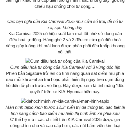
tiện nghi khác như cốp điện thông minh, sạc không dây, gương
chiếu hậu chống chói tự động,…
Các tiện nghi của Kia Carnival 2025 như cửa sổ trời, đề nổ từ
xa, sạc không dây
Kia Carnival 2025 có hiệu suất làm mát tốt nhờ sử dụng dàn
điều hoà tự động. Hàng ghế 2 và 3 đều có cửa gió điều hoà
riêng giúp luồng khí mát lạnh được phân phối đều khắp khoang
nội thất.
Cụm điều hoà tự động của Kia Carnival với 3 vùng độc lập
Phiên bản Sigature trở lên có tính năng quan sát điểm mù phía
sau mỗi khi xi-nhan trái hoặc phải, hiển thị ngay trên cụm đồng
hồ điện tử phía trước vô lăng. Đây được xem là tính năng “độc
quyền” trên xe KIA-Hyundai hiện nay.
Màn hình taplo kích thước 12,3″ hiển thị đa thông tin, đặc biệt là
tính năng cảnh báo điểm mù hiển thị hình ảnh xe phía sau
Ở thế hệ mới, các chi tiết trên KIA Carnival 2025 được gia
công chỉnh chu và cao cấp hơn, các nút bấm viền kim loại