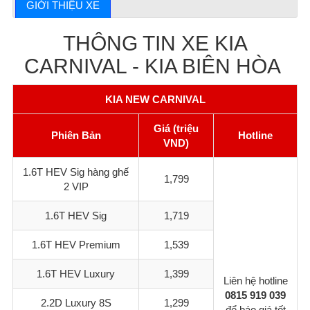
GIỚI THIỆU XE
THÔNG TIN XE KIA
CARNIVAL - KIA BIÊN HÒA
KIA NEW CARNIVAL
Giá (triệu
Phiên Bản
Hotline
VND)
1.6T HEV Sig hàng ghế
1,799
2 VIP
1.6T HEV Sig
1,719
1.6T HEV Premium
1,539
1.6T HEV Luxury
1,399
Liên hệ hotline
0815 919 039
2.2D Luxury 8S
1,299
để báo giá tốt