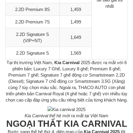
nhất
2.2D Premium 8S
1,459
2.2D Premium 7S
1,499
2.2D Signature S
1,649
(VIP+NT)
2.2D Signature S
1,569
Tại thị trường Việt Nam,
Kia Carnival
2025 được ra mắt với 6
phiên bản: Luxury 7 Ghế, Luxury 8 ghế; Premium 8 ghế;
Premium 7 ghế; Signature 7 ghế động cơ Smartstream 2.2D
(Diesel); Signature 7 chỗ động cơ Smartstream 3.5G (Xăng)
cùng 7 tùy chọn màu sắc. Ngoài ra, THACO AUTO còn phát
triển phiên bản Carnival Royal (4 ghế hoặc 7 ghế) với nhiều tùy
chọn cao cấp đáp ứng yêu cầu riêng biệt của từng khách hàng.
Kia Carnival thế hệ mới ra mắt tại Việt Nam
NGOẠI THẤT KIA CARNIVAL
Bước sang thế hệ thứ 4, diện mạo của
Kia Carnival 2025
lột