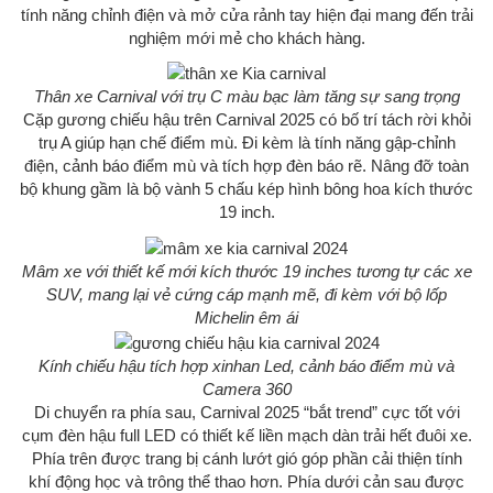
tính năng chỉnh điện và mở cửa rảnh tay hiện đại mang đến trải
nghiệm mới mẻ cho khách hàng.
Thân xe Carnival với trụ C màu bạc làm tăng sự sang trọng
Cặp gương chiếu hậu trên Carnival 2025 có bố trí tách rời khỏi
trụ A giúp hạn chế điểm mù. Đi kèm là tính năng gập-chỉnh
điện, cảnh báo điểm mù và tích hợp đèn báo rẽ. Nâng đỡ toàn
bộ khung gầm là bộ vành 5 chấu kép hình bông hoa kích thước
19 inch.
Mâm xe với thiết kế mới kích thước 19 inches tương tự các xe
SUV, mang lại vẻ cứng cáp mạnh mẽ, đi kèm với bộ lốp
Michelin êm ái
Kính chiếu hậu tích hợp xinhan Led, cảnh báo điểm mù và
Camera 360
Di chuyển ra phía sau, Carnival 2025 “bắt trend” cực tốt với
cụm đèn hậu full LED có thiết kế liền mạch dàn trải hết đuôi xe.
Phía trên được trang bị cánh lướt gió góp phần cải thiện tính
khí động học và trông thể thao hơn. Phía dưới cản sau được